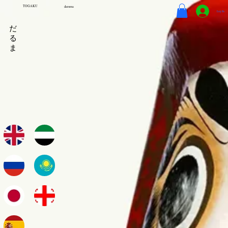
TOGAKU
daruma
Log In
だ
る
ま